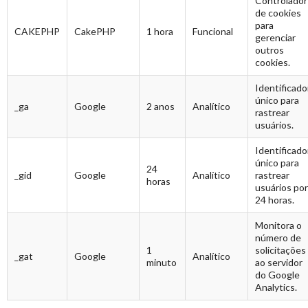
Controlador
de cookies
para
CAKEPHP
CakePHP
1 hora
Funcional
gerenciar
outros
cookies.
Identificado
único para
_ga
Google
2 anos
Analítico
rastrear
usuários.
Identificado
único para
24
_gid
Google
Analítico
rastrear
horas
usuários por
24 horas.
Monitora o
número de
1
solicitações
_gat
Google
Analítico
minuto
ao servidor
do Google
Analytics.