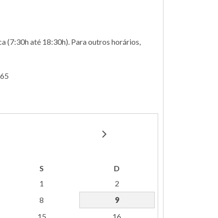
a (7:30h até 18:30h). Para outros horários,
665
S
D
1
2
8
9
15
16