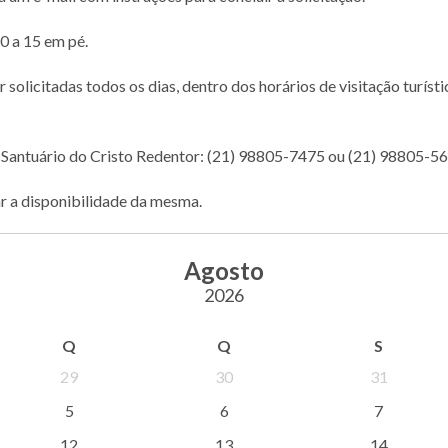
0 a 15 em pé.
licitadas todos os dias, dentro dos horários de visitação turístic
 Santuário do Cristo Redentor: (21) 98805-7475 ou (21) 98805-5
ar a disponibilidade da mesma.
Agosto
2026
Q
Q
S
29
30
31
5
6
7
12
13
14