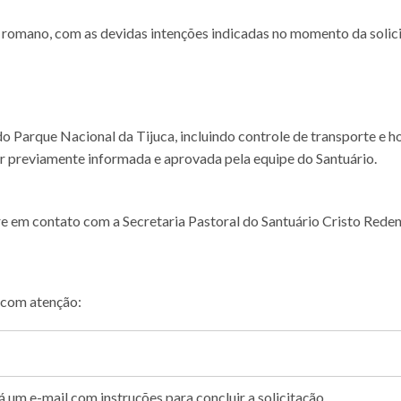
 romano, com as devidas intenções indicadas no momento da solic
do Parque Nacional da Tijuca, incluindo controle de transporte e ho
r previamente informada e aprovada pela equipe do Santuário.
re em contato com a Secretaria Pastoral do Santuário Cristo Rede
 com atenção:
um e-mail com instruções para concluir a solicitação.