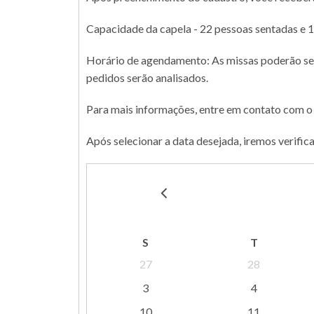
Capacidade da capela - 22 pessoas sentadas e 1
Horário de agendamento: As missas poderão ser so
pedidos serão analisados.
Para mais informações, entre em contato com o
Após selecionar a data desejada, iremos verific
S
T
27
28
3
4
10
11