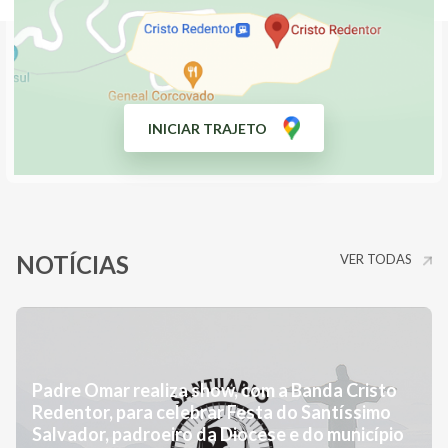
leve esperança, ofereça generosidade.
DOE AGORA !
INICIAR TRAJETO
NOTÍCIAS
VER TODAS
Padre Omar realiza show, com a Banda Cristo
Redentor, para celebrar Festa do Santíssimo
Salvador, padroeiro da Diocese e do município