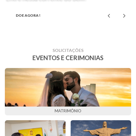
DOE AGORA !
SOLICITAÇÕES
EVENTOS E CERIMONIAS
VISITE O CRISTO
MATRIMÔNIO
AGORA MESMO,