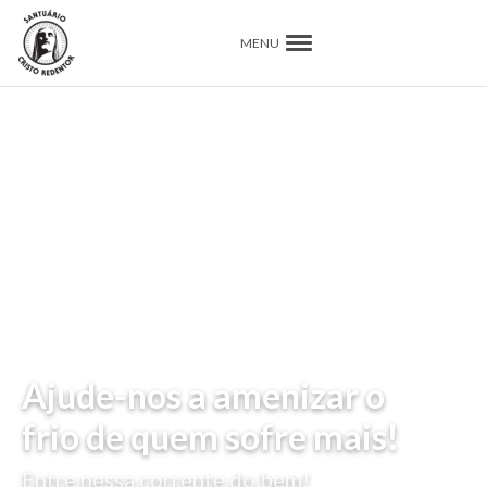
MENU
Ajude-nos a amenizar o
frio de quem sofre mais!
Entre nessa corrente do bem!