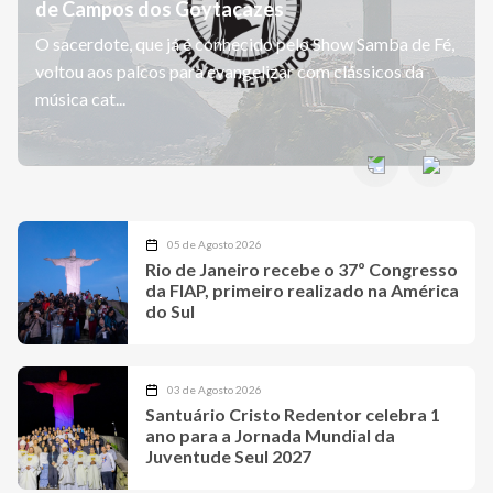
de Campos dos Goytacazes
O sacerdote, que já é conhecido pelo Show Samba de Fé,
voltou aos palcos para evangelizar com clássicos da
música cat...
05 de Agosto 2026
Rio de Janeiro recebe o 37º Congresso
da FIAP, primeiro realizado na América
do Sul
03 de Agosto 2026
Santuário Cristo Redentor celebra 1
ano para a Jornada Mundial da
Juventude Seul 2027