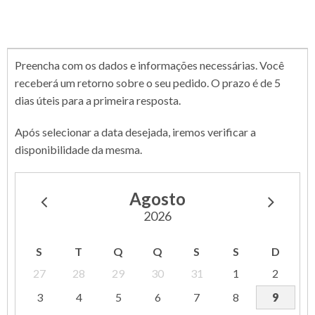
Preencha com os dados e informações necessárias. Você
receberá um retorno sobre o seu pedido. O prazo é de 5
dias úteis para a primeira resposta.
Após selecionar a data desejada, iremos verificar a
disponibilidade da mesma.
Agosto
2026
S
T
Q
Q
S
S
D
27
28
29
30
31
1
2
3
4
5
6
7
8
9