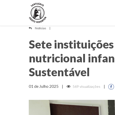
Notícias
|
Sete instituiçõe
nutricional infan
Sustentável
01 de Julho 2025
|
|
569 visualizações