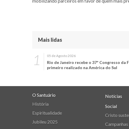
mobilizando parceiros em favor de quem mais pre
Mais lidas
05 de Agosto 2026
Rio de Janeiro recebe o 37º Congresso da F
primeiro realizado na América do Sul
O Santuário
Notícias
História
Social
Espiritualidade
Cristo suste
Jubileu 2025
Campanhas