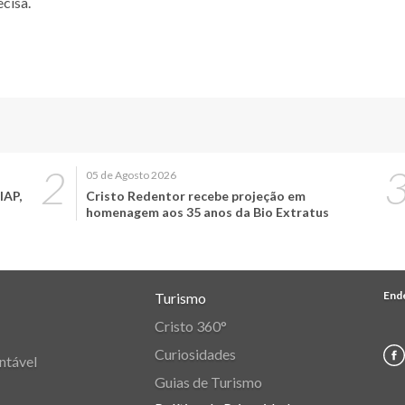
cisa.
05 de Agosto 2026
IAP,
Cristo Redentor recebe projeção em
homenagem aos 35 anos da Bio Extratus
End
Turismo
Cristo 360°
Curiosidades
ntável
Guias de Turismo