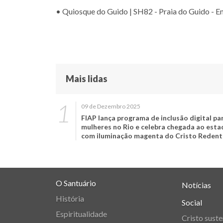
• Quiosque do Guido | SH82 - Praia do Guido - En
Mais lidas
09 de Dezembro 2025
FIAP lança programa de inclusão digital pa
mulheres no Rio e celebra chegada ao est
com iluminação magenta do Cristo Redent
O Santuário
Notícias
História
Social
Espiritualidade
Cristo suste