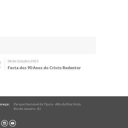
08 de Outubro 2021
Festa dos 90 Anos do Cristo Redentor
ereço:
Parque Nacional da Tijuca - Alto da Boa Vista
,
Rio de Janeiro
-
RJ