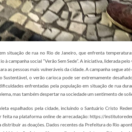
em situação de rua no Rio de Janeiro, que enfrenta temperatur
io à campanha social “Verão Sem Sede”. A iniciativa, liderada pelo
para as pessoas mais vulneráveis da cidade. A campanha segue até 
o Sustentável, o verão carioca pode ser extremamente desafiad
dificuldades enfrentadas pela população em situação de rua dur
lema, mas também despertar na sociedade um sentimento de solida
eta espalhados pela cidade, incluindo o Santuário Cristo Redent
 feita na plataforma online de arrecadação: https://institutore
 a distribuir as doações. Dados recentes da Prefeitura do Rio apo