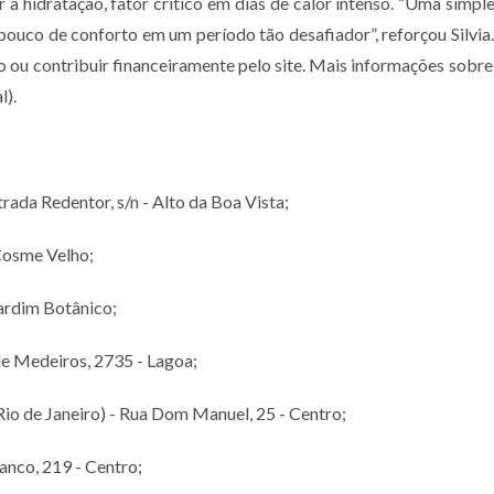
r à hidratação, fator crítico em dias de calor intenso. “Uma simp
pouco de conforto em um período tão desafiador”, reforçou Silvi
ou contribuir financeiramente pelo site. Mais informações sobre 
l).
rada Redentor, s/n - Alto da Boa Vista;
Cosme Velho;
Jardim Botânico;
de Medeiros, 2735 - Lagoa;
o de Janeiro) - Rua Dom Manuel, 25 - Centro;
anco, 219 - Centro;