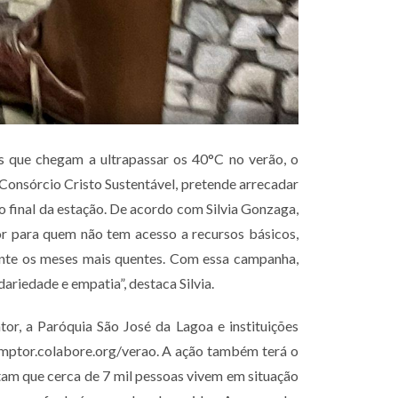
as que chegam a ultrapassar os 40°C no verão, o
 Consórcio Cristo Sustentável, pretende arrecadar
o final da estação. De acordo com Silvia Gonzaga,
or para quem não tem acesso a recursos básicos,
ante os meses mais quentes. Com essa campanha,
riedade e empatia”, destaca Silvia.
or, a Paróquia São José da Lagoa e instituições
demptor.colabore.org/verao. A ação também terá o
ntam que cerca de 7 mil pessoas vivem em situação