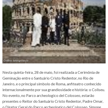
Crédito: Solange Souza
Nesta quinta-feira, 28 de maio, foi realizada a Cerimônia de
Geminação entre o Santuário Cristo Redentor, no Rio de
Janeiro, e o principal símbolo de Roma, anfiteatro conhecido
internacionalmente por sua grandiosidade e história: o Coliseu.
No evento, no Parco archeologico del Colosseo, estarão
presentes o Reitor do Santuário Cristo Redentor, Padre Omar,
o Diretor Geral do Parco archeologico del Colosseo, Simone