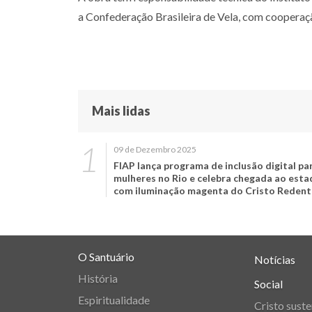
a Confederação Brasileira de Vela, com cooper
Mais lidas
09 de Dezembro 2025
FIAP lança programa de inclusão digital pa
mulheres no Rio e celebra chegada ao est
com iluminação magenta do Cristo Redent
O Santuário
Notícias
História
Social
Espiritualidade
Cristo suste