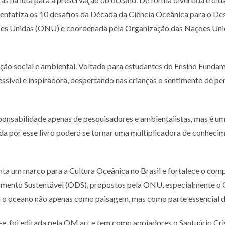
a enfatiza os 10 desafios da Década da Ciência Oceânica para o D
es Unidas (ONU) e coordenada pela Organização das Nações Unida
social e ambiental. Voltado para estudantes do Ensino Fundamenta
essível e inspiradora, despertando nas crianças o sentimento de p
ponsabilidade apenas de pesquisadores e ambientalistas, mas é um
da por esse livro poderá se tornar uma multiplicadora de conheci
a um marco para a Cultura Oceânica no Brasil e fortalece o compr
mento Sustentável (ODS), propostos pela ONU, especialmente o 
ra o oceano não apenas como paisagem, mas como parte essencial d
-e, foi editada pela OM.art e tem como apoiadores o Santuário Cri