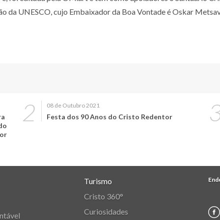
ação da UNESCO, cujo Embaixador da Boa Vontade é Oskar Metsa
08 de Outubro 2021
ra
Festa dos 90 Anos do Cristo Redentor
ado
or
End
Turismo
Cristo 360°
Curiosidades
ntável