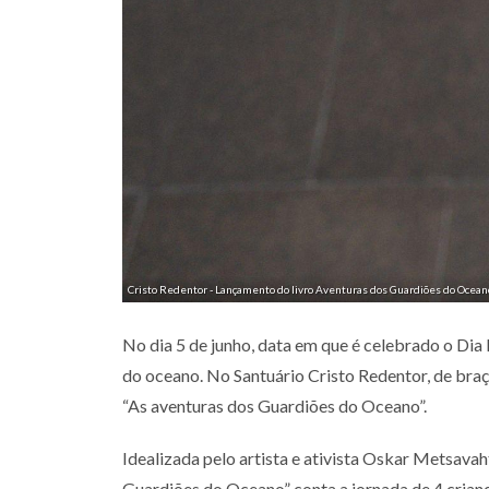
Cristo Redentor - Lançamento do livro Aventuras dos Guardiões do Oceano
No dia 5 de junho, data em que é celebrado o Di
do oceano. No Santuário Cristo Redentor, de braço
“As aventuras dos Guardiões do Oceano”.
Idealizada pelo artista e ativista Oskar Metsavah
Guardiões do Oceano” conta a jornada de 4 criança