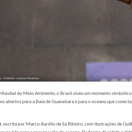
 - Créditos: Juliana Abrantes
a Mundial do Meio Ambiente, o Brasil viveu um momento simbólico 
s abertos para a Baía de Guanabara e para o oceano que conecta vi
t, escrita por Marco Aurélio de Sá Ribeiro, com ilustrações de Guil
s na luta para a preservação do oceano. De forma divertida e didáti