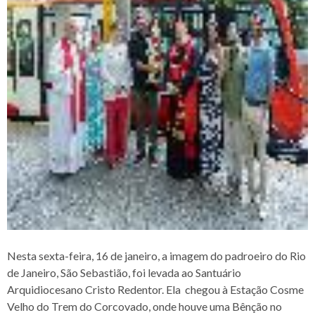
Nesta sexta-feira, 16 de janeiro, a imagem do padroeiro do Rio
de Janeiro, São Sebastião, foi
levada ao Santuário
Arquidiocesano Cristo Redentor. Ela chegou à Estação
Cosme
Velho do Trem do Corcovado, onde houve uma Bênção no