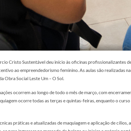
órcio Cristo Sustentável deu início às oficinas profissionalizant
centivo ao empreendedorismo feminino. As aulas são realizadas na
da Obra Social Leste Um – O Sol.
rmações ocorrem ao longo de todo o mês de março, com encerramen
uiagem ocorre todas as terças e quintas-feiras, enquanto o curso 
écnicas práticas e atualizadas de maquiagem e aplicação de cílios
-se para ingressar no mercado da beleza ou iniciar o próprio negó