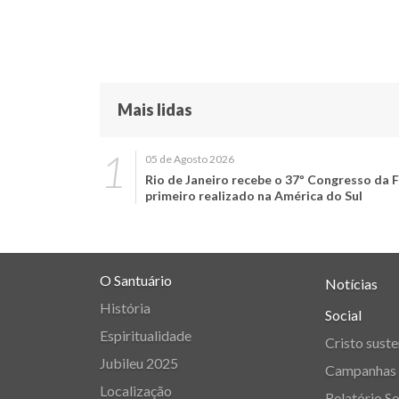
Mais lidas
05 de Agosto 2026
Rio de Janeiro recebe o 37º Congresso da F
primeiro realizado na América do Sul
O Santuário
Notícias
História
Social
Espiritualidade
Cristo suste
Jubileu 2025
Campanhas
Localização
Relatório So