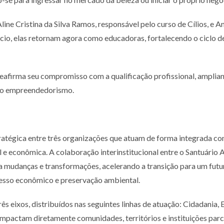
ne Cristina da Silva Ramos, responsável pelo curso de Cílios, e An
io, elas retornam agora como educadoras, fortalecendo o ciclo d
 reafirma seu compromisso com a qualificação profissional, ampli
 do empreendedorismo.
tratégica entre três organizações que atuam de forma integrada 
l e econômica. A colaboração interinstitucional entre o Santuário
za mudanças e transformações, acelerando a transição para um fut
gresso econômico e preservação ambiental.
três eixos, distribuídos nas seguintes linhas de atuação: Cidadan
 impactam diretamente comunidades, territórios e instituições parc