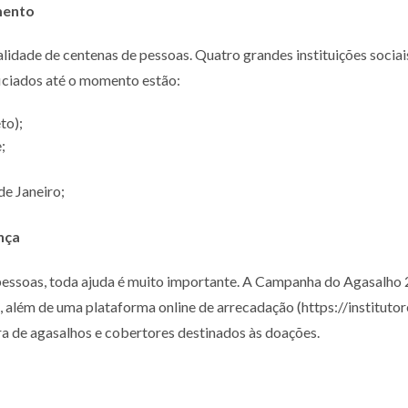
mento
lidade de centenas de pessoas. Quatro grandes instituições sociai
eficiados até o momento estão:
to);
e;
de Janeiro;
nça
 pessoas, toda ajuda é muito importante. A Campanha do Agasalho
, além de uma plataforma online de arrecadação (https://institut
ra de agasalhos e cobertores destinados às doações.