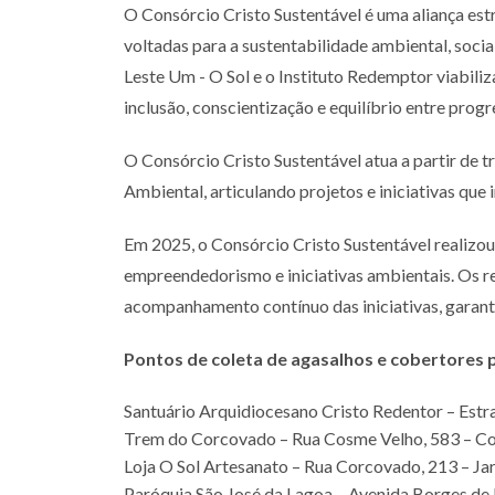
O Consórcio Cristo Sustentável é uma aliança es
voltadas para a sustentabilidade ambiental, socia
Leste Um - O Sol e o Instituto Redemptor viabili
inclusão, conscientização e equilíbrio entre pro
O Consórcio Cristo Sustentável atua a partir de 
Ambiental, articulando projetos e iniciativas que
Em 2025, o Consórcio Cristo Sustentável realizou 
empreendedorismo e iniciativas ambientais. Os re
acompanhamento contínuo das iniciativas, garanti
Pontos de coleta de agasalhos e cobertores
Santuário Arquidiocesano Cristo Redentor – Estra
Trem do Corcovado – Rua Cosme Velho, 583 – C
Loja O Sol Artesanato – Rua Corcovado, 213 – Ja
Paróquia São José da Lagoa – Avenida Borges de