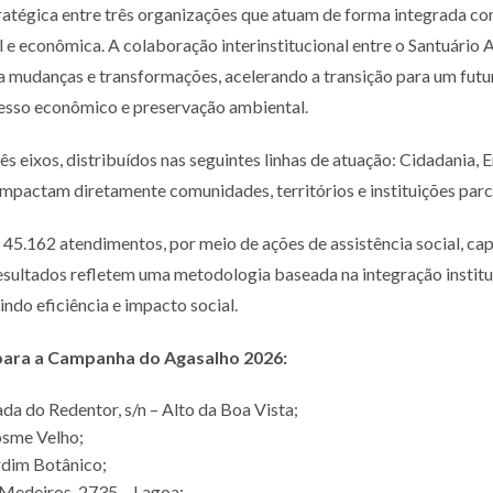
tratégica entre três organizações que atuam de forma integrada 
l e econômica. A colaboração interinstitucional entre o Santuário
za mudanças e transformações, acelerando a transição para um fut
gresso econômico e preservação ambiental.
três eixos, distribuídos nas seguintes linhas de atuação: Cidadani
 impactam diretamente comunidades, territórios e instituições parc
45.162 atendimentos, por meio de ações de assistência social, cap
sultados refletem uma metodologia baseada na integração instituc
ndo eficiência e impacto social.
 para a Campanha do Agasalho 2026:
da do Redentor, s/n – Alto da Boa Vista;
osme Velho;
rdim Botânico;
 Medeiros, 2735 – Lagoa;